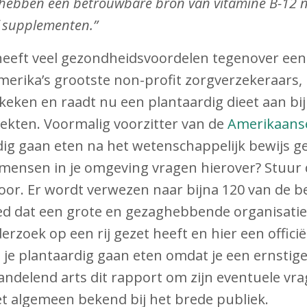
hebben een betrouwbare bron van vitamine B-12 n
f supplementen.”
heeft veel gezondheidsvoordelen tegenover een
Amerika’s grootste non-profit zorgverzekeraars,
keken en raadt nu een plantaardig dieet aan bij
kten. Voormalig voorzitter van de
Amerikaans
dig gaan eten na het wetenschappelijk bewijs ge
 mensen in je omgeving vragen hierover? Stuur 
oor. Er wordt verwezen naar bijna 120 van de b
ed dat een grote en gezaghebbende organisatie 
rzoek op een rij gezet heeft en hier een officië
 je plantaardig gaan eten omdat je een ernstige
ndelend arts dit rapport om zijn eventuele vra
t algemeen bekend bij het brede publiek.