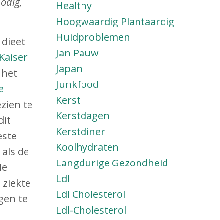
odig,
Healthy
Hoogwaardig Plantaardig
Huidproblemen
 dieet
Jan Pauw
Kaiser
Japan
 het
Junkfood
e
Kerst
zien te
Kerstdagen
dit
Kerstdiner
este
Koolhydraten
als de
Langdurige Gezondheid
le
Ldl
 ziekte
Ldl Cholesterol
gen te
Ldl-Cholesterol