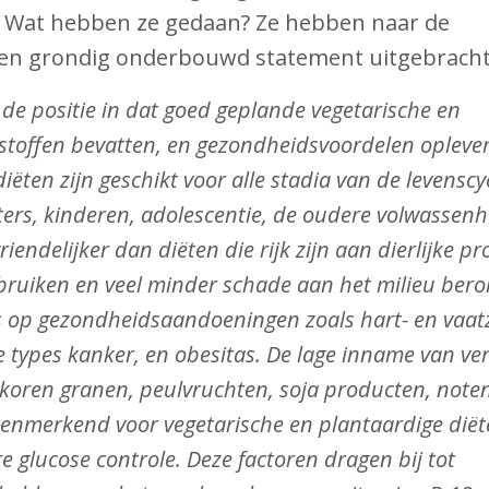
 Wat hebben ze gedaan? Ze hebben naar de
een grondig onderbouwd statement uitgebracht
de positie in dat goed geplande vegetarische en
sstoffen bevatten, en gezondheidsvoordelen oplever
ten zijn geschikt voor alle stadia van de levenscy
rs, kinderen, adolescentie, de oudere volwassenh
riendelijker dan diëten die rijk zijn aan dierlijke p
ruiken en veel minder schade aan het milieu ber
s op gezondheidsaandoeningen zoals hart- en vaatz
e types kanker, en obesitas. De lage inname van ve
olkoren granen, peulvruchten, soja producten, note
 kenmerkend voor vegetarische en plantaardige dië
re glucose controle. Deze factoren dragen bij tot