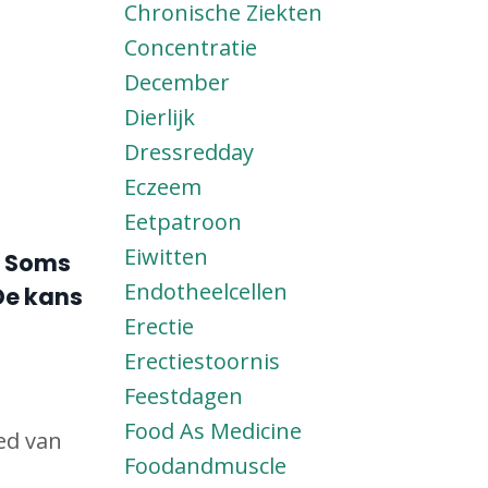
Chronische Ziekten
Concentratie
December
Dierlijk
Dressredday
Eczeem
Eetpatroon
Eiwitten
. Soms
Endotheelcellen
De kans
Erectie
Erectiestoornis
Feestdagen
Food As Medicine
ed van
Foodandmuscle