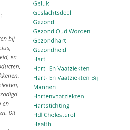
Geluk
Geslachtsdeel
:
Gezond
Gezond Oud Worden
en bij
Gezondhart
clus,
Gezondheid
eid, en
Hart
roducten,
Hart- En Vaatziekten
okkenen.
Hart- En Vaatziekten Bij
iekten,
Mannen
rzadigd
Hartenvaatziekten
n en
Hartstichting
ten.
Dit
Hdl Cholesterol
Health