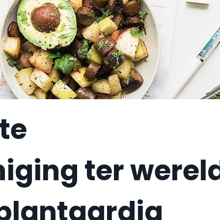
te
iging ter werel
 plantaardig